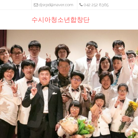
djsrpd@naver.com
042 252 8365
수시아청소년합창단