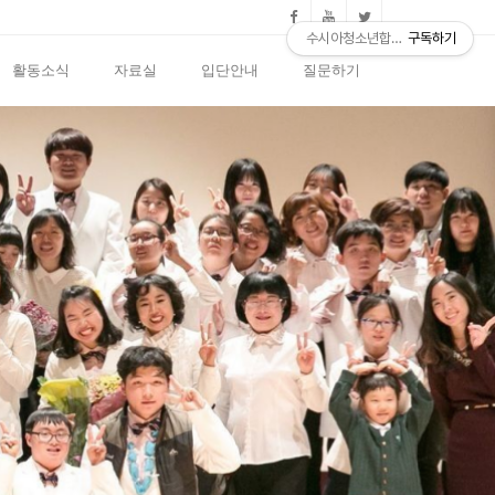
수시아청소년합창단
구독하기
활동소식
자료실
입단안내
질문하기